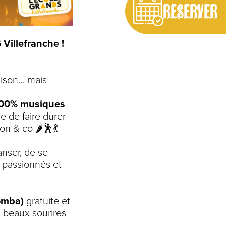
RESERVER
Villefranche !
aison… mais
100% musiques
re de faire durer
on & co 🌶️🕺💃
danser, de se
e passionnés et
omba)
gratuite et
s beaux sourires