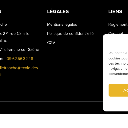
S
LÉGALES
LIENS
nche
Mentions légales
Règlement 
: 271 rue Camille
Politique de confidentialité
Concept
lins
CGV
Travailler à
illefranche sur Saône
Pour offrir 
cookies pour
one:
09.62.56.32.48
ces technolo
illefranche@ecole-des-
navigation ou
consentement
r
Ac
©Ecole des Grands - Villefranche- 2024 - by
Charly & Gandhi