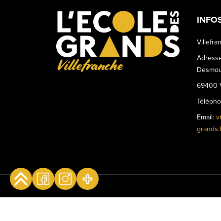
INFO
Villefra
Adresse
Villefranche
Desmou
69400 V
Téléph
Email:
v
grands.f