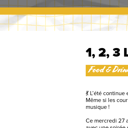
1, 2, 3
Food & Drin
💃 L’été continue
Même si les cour
musique !
Ce mercredi 27 a
avec une soirée 