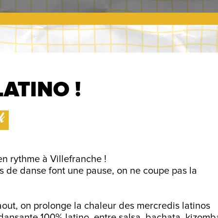
 LATINO !
k
 en rythme à Villefranche !
s de danse font une pause, on ne coupe pas la
out, on prolonge la chaleur des mercredis latinos
dansante 100% latino, entre salsa, bachata, kizomb