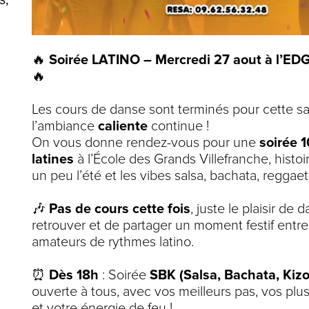
s,
🔥
Soirée LATINO – Mercredi 27 aout à l’EDG 
🔥
Les cours de danse sont terminés pour cette s
l’ambiance
caliente
continue !
On vous donne rendez-vous pour une
soirée 
latines
à l’École des Grands Villefranche, histoi
un peu l’été et les vibes salsa, bachata, reggaet
🎶
Pas de cours cette fois
, juste le plaisir de 
retrouver et de partager un moment festif entr
amateurs de rythmes latino.
⏰
Dès 18h
: Soirée
SBK (Salsa, Bachata, Kiz
ouverte à tous, avec vos meilleurs pas, vos plu
et votre énergie de feu !