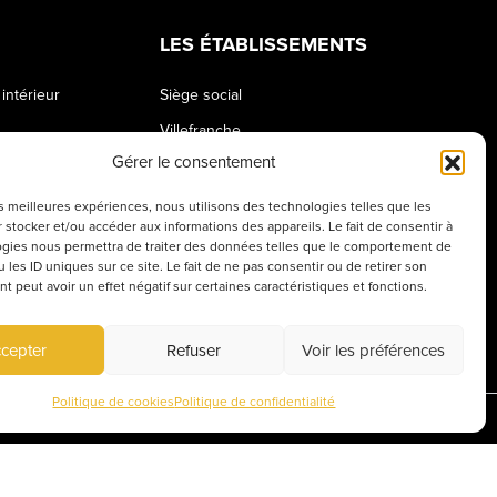
LES ÉTABLISSEMENTS
intérieur
Siège social
Villefranche
Gérer le consentement
 l’école
Belleville
les meilleures expériences, nous utilisons des technologies telles que les
 stocker et/ou accéder aux informations des appareils. Le fait de consentir à
gies nous permettra de traiter des données telles que le comportement de
 les ID uniques sur ce site. Le fait de ne pas consentir ou de retirer son
 peut avoir un effet négatif sur certaines caractéristiques et fonctions.
cepter
Refuser
Voir les préférences
Politique de cookies
Politique de confidentialité