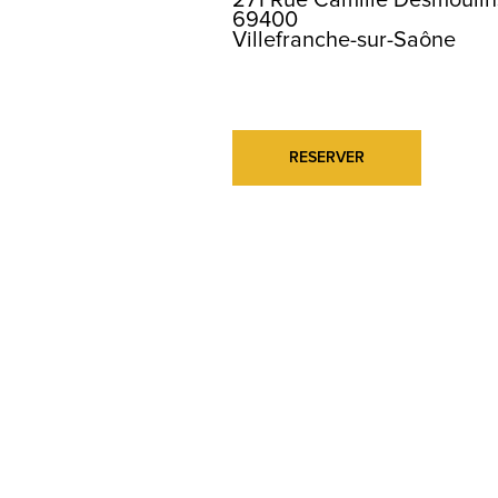
271 Rue Camille Desmoulin
69400
Villefranche-sur-Saône
RESERVER