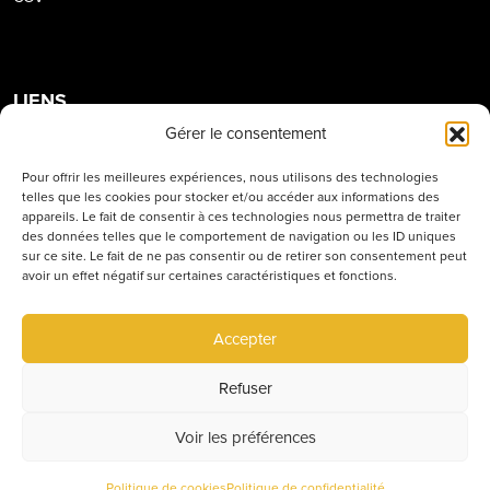
LIENS
Gérer le consentement
Règlement intérieur
Pour offrir les meilleures expériences, nous utilisons des technologies
Concept
telles que les cookies pour stocker et/ou accéder aux informations des
appareils. Le fait de consentir à ces technologies nous permettra de traiter
Travailler à l’école
des données telles que le comportement de navigation ou les ID uniques
sur ce site. Le fait de ne pas consentir ou de retirer son consentement peut
avoir un effet négatif sur certaines caractéristiques et fonctions.
LES ÉTABLISSEMENTS
Accepter
Siège social
Villefranche
Refuser
Belleville
Voir les préférences
RESERVER
Politique de cookies
Politique de confidentialité