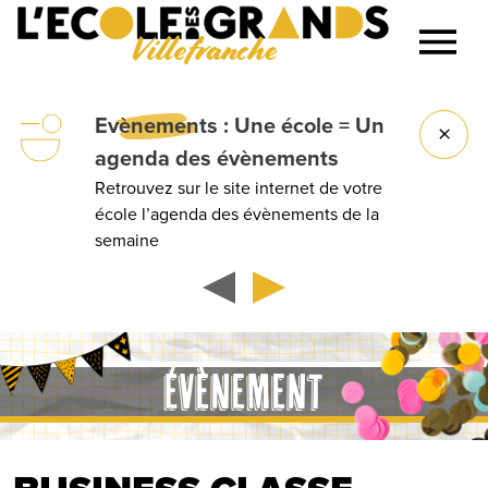
Villefranche
Lancer la recherche
nements
: Une école = Un
Group
nda des évènements
devis !
uvez sur le site internet de votre
Anniversa
 l’agenda des évènements de la
d’entrep
ine
ÉVÈNEMENT