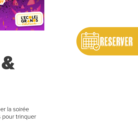
RESERVER
 &
r la soirée
 pour trinquer