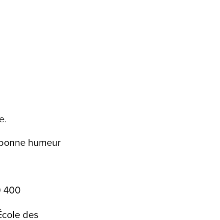
e.
la bonne humeur
9 400
École des