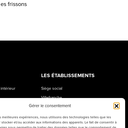
es frissons
LES ÉTABLISSEMENTS
intérieur
Siège social
Villefranche
Gérer le consentement
 l’école
Belleville
les meilleures expériences, nous utilisons des technologies telles que les
 stocker et/ou accéder aux informations des appareils. Le fait de consentir à
gies nous permettra de traiter des données telles que le comportement de