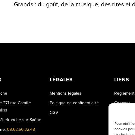
Grands : du goût, de la musique, des rires et d
S
LÉGALES
LIENS
nche
Mentions légales
Règlement 
: 271 rue Camille
Politique de confidentialité
Concept
lins
CGV
Travailler à
illefranche sur Saône
Pour offrir 
one:
09.62.56.32.48
cookies pour
ces technolo