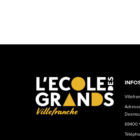
INFO
Villefra
Adresse
Villefranche
Desmou
69400 V
Téléph