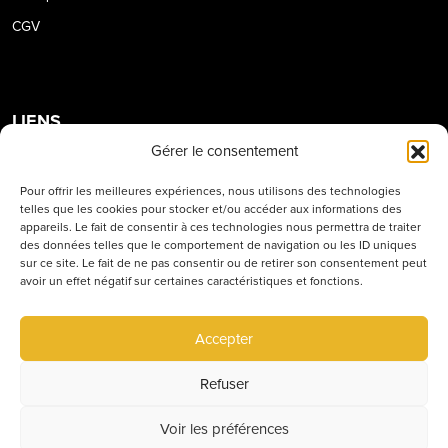
CGV
LIENS
Gérer le consentement
Règlement intérieur
Pour offrir les meilleures expériences, nous utilisons des technologies
Concept
telles que les cookies pour stocker et/ou accéder aux informations des
appareils. Le fait de consentir à ces technologies nous permettra de traiter
Travailler à l’école
des données telles que le comportement de navigation ou les ID uniques
sur ce site. Le fait de ne pas consentir ou de retirer son consentement peut
avoir un effet négatif sur certaines caractéristiques et fonctions.
LES ÉTABLISSEMENTS
Accepter
Siège social
Villefranche
Refuser
Belleville
Voir les préférences