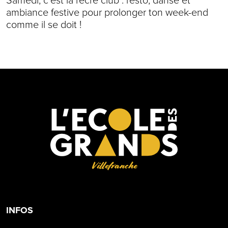
Samedi, c’est la récré club : resto, danse et
ambiance festive pour prolonger ton week-end
comme il se doit !
Villefranche
INFOS