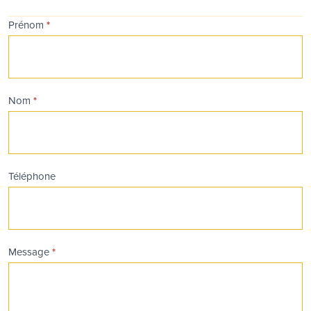
Candidature-
Prénom
*
OffreEmploi
Nom
*
Téléphone
Message
*