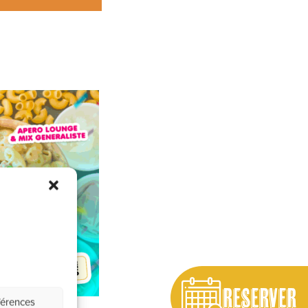
RESERVER
férences