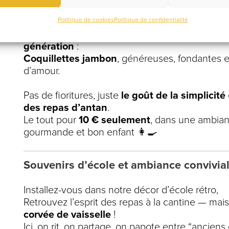
À
L’École des Grands
, on aime réveiller les so
Politique de cookies
Politique de confidentialité
Alors, pour ce nouveau rendez-vous plein de t
vous sert
le plat le plus réconfortant de tout
génération
:
Coquillettes jambon
, généreuses, fondantes e
d’amour.
Pas de fioritures, juste
le goût de la simplicité
des repas d’antan
.
Le tout pour
10 € seulement
, dans une ambian
gourmande et bon enfant 👩‍🍳
Souvenirs d’école et ambiance convivia
Installez-vous dans notre décor d’école rétro,
Retrouvez l’esprit des repas à la cantine — mais
corvée de vaisselle
!
Ici, on rit, on partage, on papote entre “anciens