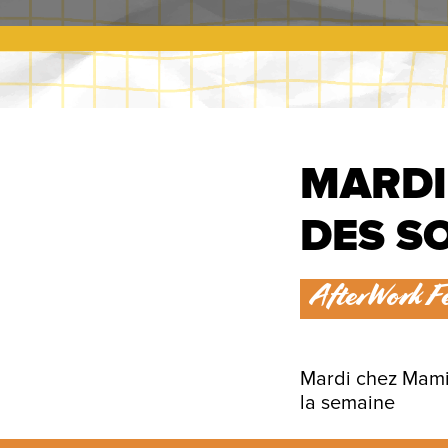
MARDI
DES S
AfterWork Fe
Mardi chez Mamie
la semaine