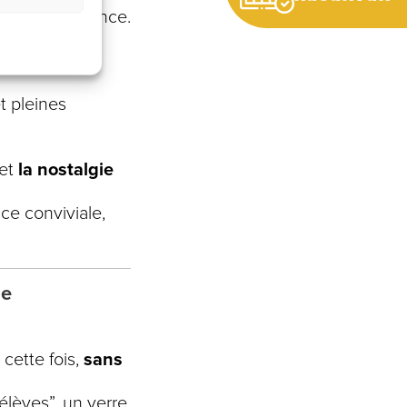
uvenirs d’enfance.
endresse, on
e une
t pleines
et
la nostalgie
ce conviviale,
le
 cette fois,
sans
 élèves”, un verre