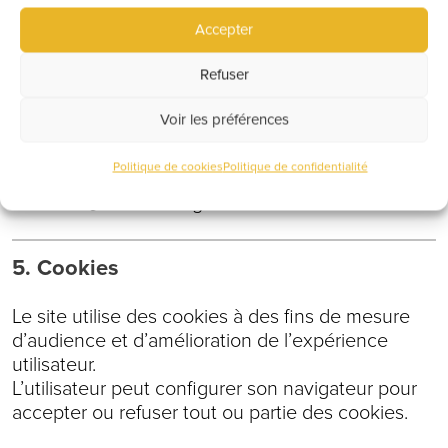
ne sont jamais revendues.
Accepter
Conformément au Règlement Général sur la
Refuser
Protection des Données (RGPD), l’utilisateur
dispose d’un droit d’accès, de rectification,
Voir les préférences
d’opposition, de suppression et de portabilité des
données le concernant.
Politique de cookies
Politique de confidentialité
Ces droits peuvent être exercés en contactant :
belleville@ecole-des-grands.fr
5. Cookies
Le site utilise des cookies à des fins de mesure
d’audience et d’amélioration de l’expérience
utilisateur.
L’utilisateur peut configurer son navigateur pour
accepter ou refuser tout ou partie des cookies.