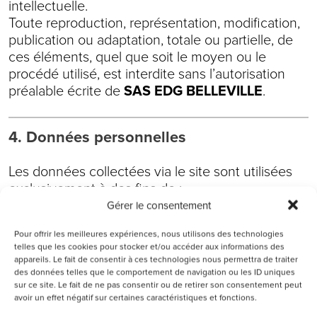
intellectuelle.
Toute reproduction, représentation, modification,
publication ou adaptation, totale ou partielle, de
ces éléments, quel que soit le moyen ou le
procédé utilisé, est interdite sans l’autorisation
préalable écrite de
SAS EDG BELLEVILLE
.
4. Données personnelles
Les données collectées via le site sont utilisées
exclusivement à des fins de :
Gérer le consentement
Réponse aux demandes de contact
Pour offrir les meilleures expériences, nous utilisons des technologies
Gestion des réservations ou inscriptions
telles que les cookies pour stocker et/ou accéder aux informations des
Envoi de communications commerciales ou
appareils. Le fait de consentir à ces technologies nous permettra de traiter
événementielles (après consentement)
des données telles que le comportement de navigation ou les ID uniques
sur ce site. Le fait de ne pas consentir ou de retirer son consentement peut
avoir un effet négatif sur certaines caractéristiques et fonctions.
Ces données sont strictement confidentielles et