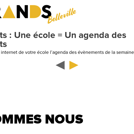
Belleville
Groupes
: Demandez nous un 
Anniversaire, EVJF, soirée / repas d’entreprise, séminaire
OMMES NOUS