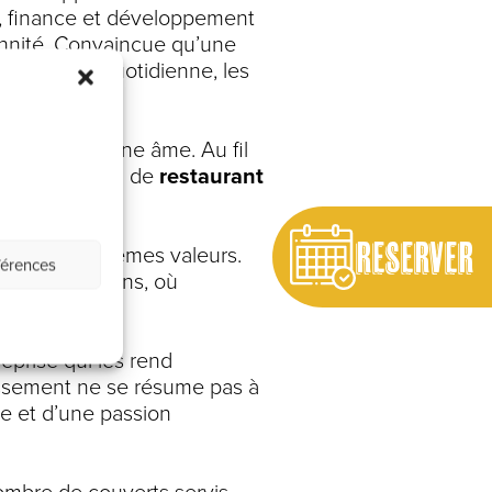
s, finance et développement
rennité. Convaincue qu’une
organisation quotidienne, les
nte.
lui redonner une âme. Au fil
ncept original de
restaurant
RESERVER
ie et les mêmes valeurs.
férences
e et d’émotions, où
eprise qui les rend
issement ne se résume pas à
pe et d’une passion