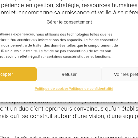
expérience en gestion, stratégie, ressources humaine
e projet, accompagne sa croissance et veille à sa pé
t avec une vision qu’avec de la rigueur, elle pilote l’
Gérer le consentement
 l’évolution de la marque avec une exigence consta
eilleures expériences, nous utilisons des technologies telles que les
ker et/ou accéder aux informations des appareils. Le fait de consentir à
ablissement en difficulté avec une conviction forte : 
 nous permettra de traiter des données telles que le comportement de
 risques, innovent, apprennent et construisent un co
 ID uniques sur ce site. Le fait de ne pas consentir ou de retirer son
tion, divertissement et convivialité ne font plus qu’un.
 avoir un effet négatif sur certaines caractéristiques et fonctions.
ands
poursuit son développement avec la même énerg
cepter
Refuser
Voir les pré
t est pensé comme un lieu de rencontres, de partag
avant tout.
Politique de cookies
Politique de confidentialité
ts que vous vivrez chez nous, Cindy construit l’entr
rment un duo d’entrepreneurs convaincus qu’un établ
ais qu’il se construit autour d’une vision, d’une équi