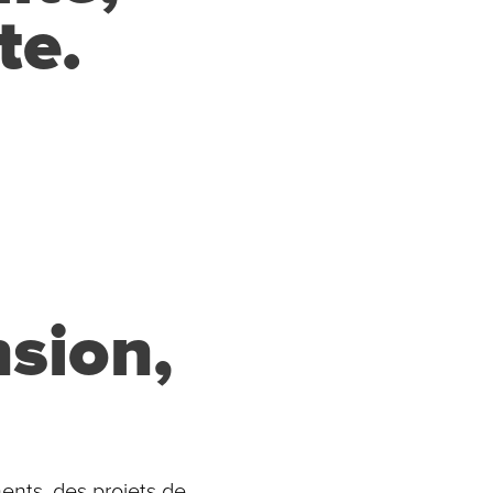
te.
sion,
ents, des projets de