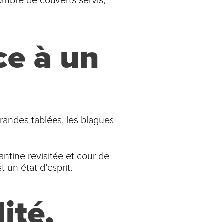
mbre de couverts servis,
ce à un
grandes tablées, les blagues
antine revisitée et cour de
t un état d’esprit.
ité,