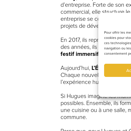
d’entreprise. Forte de son 
commercial, elle structure l
entreprise se construit autan
projets de développement et
Pour offrir les m
cookies pour stoc
En 2017, ils reprennent un ét
ces technologies
des années, ils prennent des
navigation ou les
festif immersif
, où restaura
consentement peut
Aujourd’hui,
L’École des Gr
Ac
Chaque nouvel établissemen
l’expérience humaine passe 
Si Hugues imagine les momen
possibles. Ensemble, ils fo
une cuisine ou à une salle, m
commune.