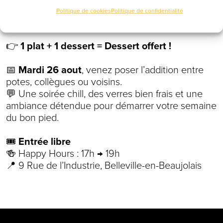
Politique de cookies
Politique de confidentialité
🔢
Happy Hours =
De 17h à 19h
👉
1 plat + 1 dessert = Dessert offert !
📅
Mardi 26 aout
, venez poser l’addition entre
potes, collègues ou voisins.
💬 Une soirée chill, des verres bien frais et une
ambiance détendue pour démarrer votre semaine
du bon pied.
🎟️
Entrée libre
🍻 Happy Hours : 17h → 19h
📍 9 Rue de l’Industrie, Belleville-en-Beaujolais