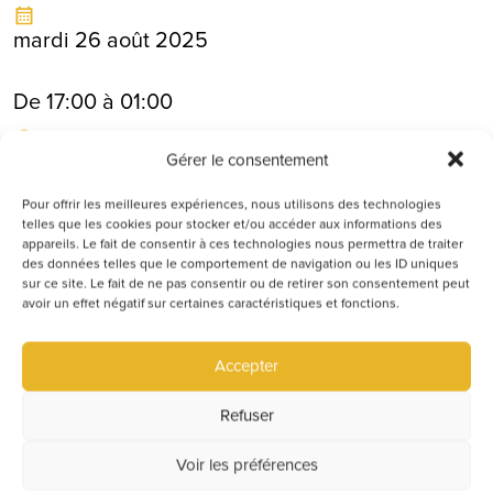
mardi 26 août 2025
De 17:00 à 01:00
9 Rue de l'Industrie, 69220
Gérer le consentement
Belleville-en-Beaujolais
Pour offrir les meilleures expériences, nous utilisons des technologies
telles que les cookies pour stocker et/ou accéder aux informations des
appareils. Le fait de consentir à ces technologies nous permettra de traiter
RESERVER
des données telles que le comportement de navigation ou les ID uniques
sur ce site. Le fait de ne pas consentir ou de retirer son consentement peut
avoir un effet négatif sur certaines caractéristiques et fonctions.
🧮
MARDIMATHIQUE
– La nouvelle équation du
mardi à Belleville
Accepter
📍
L’École des Grands Belleville-en-Beaujolais
Refuser
🧠🍻 ADDITION – C’est le nom (et le thème) de
votre prochain afterwork !
Voir les préférences
On vous simplifie les calculs dès 17h :