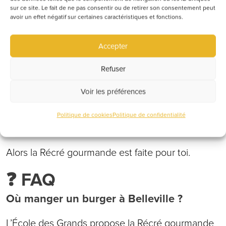
🔥 Expérience EDG
sur ce site. Le fait de ne pas consentir ou de retirer son consentement peut
avoir un effet négatif sur certaines caractéristiques et fonctions.
– Atmosphère chaleureuse
– Public détendu
– Soirée accessible et gourmande
Accepter
Si tu recherches :
Refuser
Voir les préférences
un burger à Belleville-en-Beaujolais
un restaurant convivial le mardi soir
Politique de cookies
Politique de confidentialité
un bon plan gourmand en semaine
Alors la Récré gourmande est faite pour toi.
❓ FAQ
Où manger un burger à Belleville ?
L’École des Grands propose la Récré gourmande