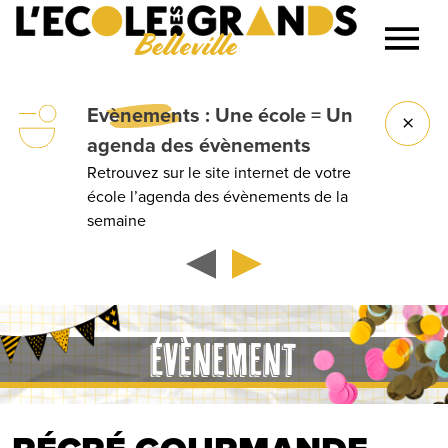
Belleville
Lancer la recherche
ments
: Une école = Un
Groupes
a des évènements
devis !
z sur le site internet de votre
Anniversaire
agenda des évènements de la
d’entreprise
ÉVÈNEMENT