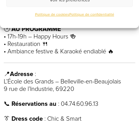
🎧
Soirée animée par DJ TEX !
Politique de cookies
Politique de confidentialité
🕐
AU PROGRAMME
• 17h-19h – Happy Hours 🍻
• Restauration 🍴
• Ambiance festive & Karaoké endiablé 🔥
📍
Adresse
:
L’École des Grands – Belleville-en-Beaujolais
9 rue de l’Industrie, 69220
📞
Réservations au
: 04.74.60.96.13
👔
Dress code
: Chic & Smart