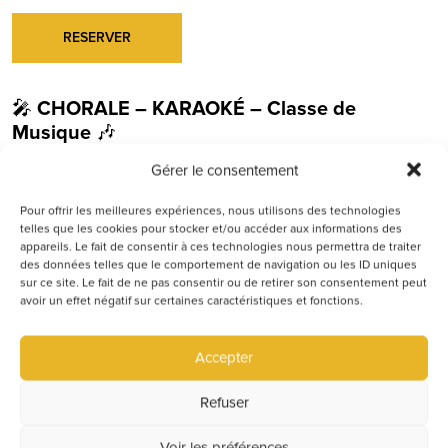
RESERVER
🎤
CHORALE – KARAOKÉ – Classe de
Musique
🎶
📍 L’École des Grands – Belleville-en-Beaujolais
Gérer le consentement
Préparez-vous pour une soirée de folie à
L’École
Pour offrir les meilleures expériences, nous utilisons des technologies
des Grands – Belleville-en-Beaujolais
!
telles que les cookies pour stocker et/ou accéder aux informations des
appareils. Le fait de consentir à ces technologies nous permettra de traiter
Ce
jeudi 25 juin
, on vous donne rendez-vous
des données telles que le comportement de navigation ou les ID uniques
pour une édition inédite de notre afterwork
sur ce site. Le fait de ne pas consentir ou de retirer son consentement peut
musical :
CHORALE – KARAOKÉ
🎤🎶
avoir un effet négatif sur certaines caractéristiques et fonctions.
Prenez le micro, libérez l’artiste qui est en vous,
Accepter
ou profitez simplement d’un moment festif entre
amis dans une ambiance décontractée et
Refuser
conviviale.
Voir les préférences