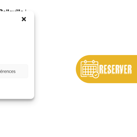
elleville
!
ever des
que partie
, le
fous rires.
RESERVER
férences