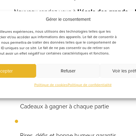
Nouveau rendez-vous à
L’école des grands – B
Le mercredi, viens te défier autour de jeux, rel
Gérer le consentement
challenges et repartir avec des
cadeaux à cha
eilleures expériences, nous utilisons des technologies telles que les
tout dans une ambiance conviviale et pleine de 
ker et/ou accéder aux informations des appareils. Le fait de consentir à
 nous permettra de traiter des données telles que le comportement de
Au programme
 ID uniques sur ce site. Le fait de ne pas consentir ou de retirer son
 avoir un effet négatif sur certaines caractéristiques et fonctions.
cepter
Refuser
Voir les pré
Jeux pour se défier entre amis
Politique de cookies
Politique de confidentialité
Cadeaux à gagner à chaque partie
Rires, défis et bonne humeur garantis