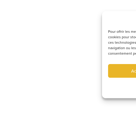
Pour offrir les m
cookies pour stoc
ces technologies
navigation ou les
consentement peut
Ac