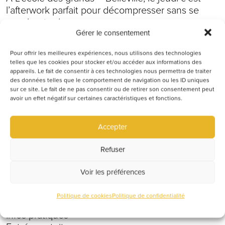
l’afterwork parfait pour décompresser sans se
coucher tard.
Gérer le consentement
On trinque, on mange, on danse… et on profite
d’une ambiance festive et conviviale pour finir la
Pour offrir les meilleures expériences, nous utilisons des technologies
journée en beauté.
telles que les cookies pour stocker et/ou accéder aux informations des
appareils. Le fait de consentir à ces technologies nous permettra de traiter
des données telles que le comportement de navigation ou les ID uniques
Afterwork & restauration
sur ce site. Le fait de ne pas consentir ou de retirer son consentement peut
Dès la fin de journée, installe-toi pour boire un
avoir un effet négatif sur certaines caractéristiques et fonctions.
verre
Planches et plats à partager
Accepter
Ambiance détendue entre collègues et amis
Refuser
Ambiance musicale
DJ Mikko aux platines
Voir les préférences
Sons festifs pour accompagner la soirée
La fête, oui… mais sans se coucher tard
Politique de cookies
Politique de confidentialité
Infos pratiques