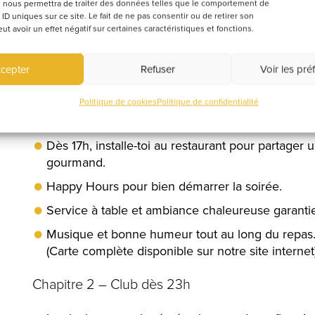
 nous permettra de traiter des données telles que le comportement de
Oublie les cahiers et profite d’une soirée dét
 ID uniques sur ce site. Le fait de ne pas consentir ou de retirer son
et festive.
 avoir un effet négatif sur certaines caractéristiques et fonctions.
Manger, boire, danser… tout est réuni pour pa
cepter
Refuser
Voir les pré
convivial entre amis ou en duo.
Politique de cookies
Politique de confidentialité
Chapitre 1 – Resto & Happy Hours
Dès 17h, installe-toi au restaurant pour partager 
gourmand.
Happy Hours pour bien démarrer la soirée.
Service à table et ambiance chaleureuse garanti
Musique et bonne humeur tout au long du repas
(Carte complète disponible sur notre site internet
Chapitre 2 – Club dès 23h