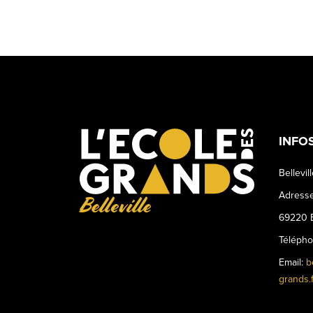
INFO
Bellevil
Adresse
Belleville
69220 B
Téléph
Email:
b
grands.f