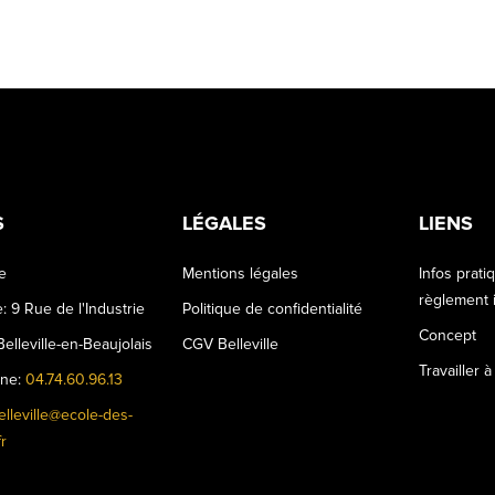
S
LÉGALES
LIENS
le
Mentions légales
Infos prati
règlement i
: 9 Rue de l'Industrie
Politique de confidentialité
Concept
elleville-en-Beaujolais
CGV Belleville
Travailler à
one:
04.74.60.96.13
elleville@ecole-des-
r