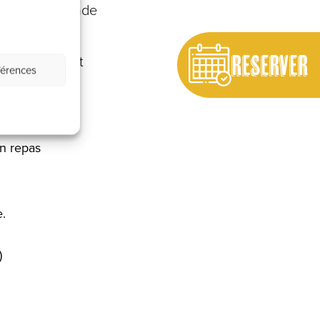
endue, gourmande
RESERVER
sser un moment
férences
un repas
e.
.
)