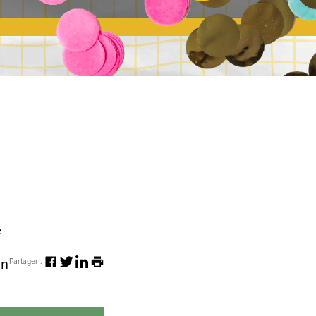
e
un
Partager :