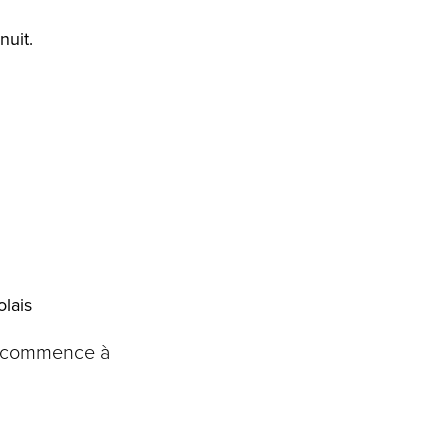
nuit.
olais
qui commence à