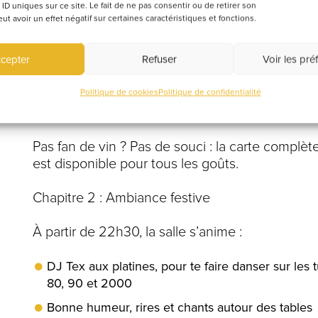
 ID uniques sur ce site. Le fait de ne pas consentir ou de retirer son
fête commence à table et monte crescendo jusq
 avoir un effet négatif sur certaines caractéristiques et fonctions.
note.
cepter
Refuser
Voir les pré
Chapitre 1 : Restauration & Happy Hours
Politique de cookies
Politique de confidentialité
Dès 17h, profite de nos planches à partager et 
parfaits pour trinquer et bien commencer la soir
Pas fan de vin ? Pas de souci : la carte complè
est disponible pour tous les goûts.
Chapitre 2 : Ambiance festive
À partir de 22h30, la salle s’anime :
DJ Tex aux platines, pour te faire danser sur les
80, 90 et 2000
Bonne humeur, rires et chants autour des tables