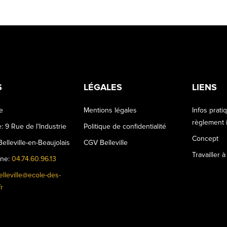
S
LÉGALES
LIENS
le
Mentions légales
Infos prati
règlement i
: 9 Rue de l'Industrie
Politique de confidentialité
Concept
elleville-en-Beaujolais
CGV Belleville
Travailler à
one:
04.74.60.96.13
elleville@ecole-des-
r