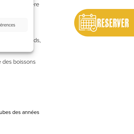
u’à la dernière
RESERVER
férences
plats gourmands,
ée.
te des boissons
 tubes des années