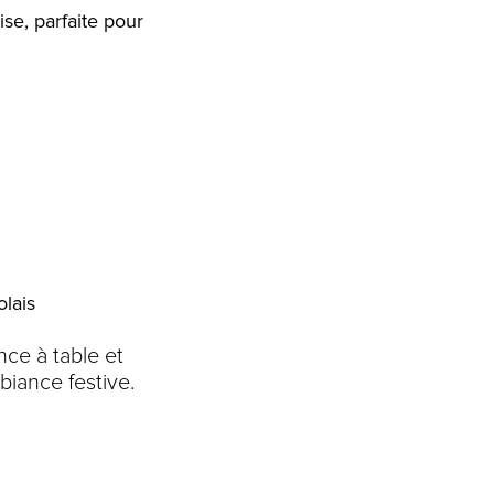
se, parfaite pour
olais
nce à table et
iance festive.