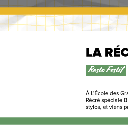
LA RÉ
Resto Festif
À L’École des Gra
Récré spéciale B
stylos, et viens 