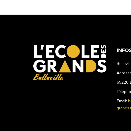
INFO
Bellevil
Adresse
Belleville
69220 B
Téléph
Email:
b
grands.f