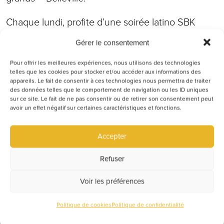
Chaque lundi, profite d’une soirée latino SBK
dans une ambiance conviviale, festive et
Gérer le consentement
décontractée.
Pour offrir les meilleures expériences, nous utilisons des technologies
Soirée SBK
telles que les cookies pour stocker et/ou accéder aux informations des
appareils. Le fait de consentir à ces technologies nous permettra de traiter
des données telles que le comportement de navigation ou les ID uniques
Salsa • Bachata • Kizomba
sur ce site. Le fait de ne pas consentir ou de retirer son consentement peut
avoir un effet négatif sur certaines caractéristiques et fonctions.
Une ambiance chaleureuse pour danser, partager
et s’amuser jusqu’au bout de la nuit
Accepter
Afterwork Latino
Refuser
Pinte tropicale : 6,50 €
Voir les préférences
Planches, cocktails et ambiance tropicale toute la
soirée
Politique de cookies
Politique de confidentialité