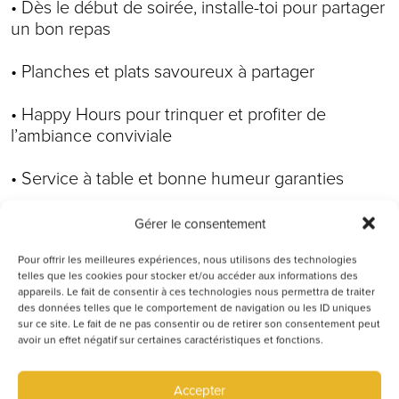
• Dès le début de soirée, installe-toi pour partager
un bon repas
• Planches et plats savoureux à partager
• Happy Hours pour trinquer et profiter de
l’ambiance conviviale
• Service à table et bonne humeur garanties
Gérer le consentement
Pour offrir les meilleures expériences, nous utilisons des technologies
Chapitre 2 – Ambiance festive :
telles que les cookies pour stocker et/ou accéder aux informations des
appareils. Le fait de consentir à ces technologies nous permettra de traiter
• DJ Opak aux platines pour te faire danser toute
des données telles que le comportement de navigation ou les ID uniques
sur ce site. Le fait de ne pas consentir ou de retirer son consentement peut
la nuit
avoir un effet négatif sur certaines caractéristiques et fonctions.
• À partir de 22h30 : musique, danse et rires pour
une soirée pleine de vie
Accepter