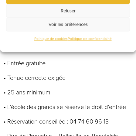
Refuser
• La récré, c’est la fête sans privatisation mais
avec passion
Voir les préférences
Politique de cookies
Politique de confidentialité
Infos pratiques :
• Entrée gratuite
• Tenue correcte exigée
• 25 ans minimum
• L’école des grands se réserve le droit d’entrée
• Réservation conseillée : 04 74 60 96 13