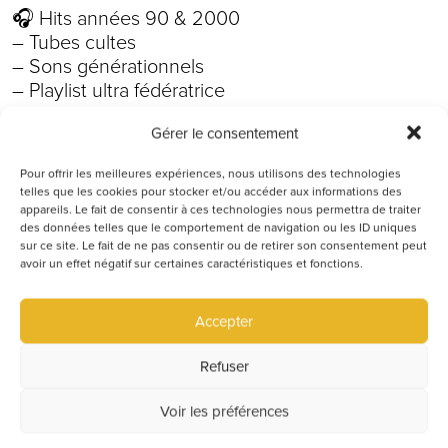
🎧 Hits années 90 & 2000
– Tubes cultes
– Sons générationnels
– Playlist ultra fédératrice
Gérer le consentement
🔥 Ambiance festive
– Dancefloor énergique
Pour offrir les meilleures expériences, nous utilisons des technologies
– Moments chantés collectifs
telles que les cookies pour stocker et/ou accéder aux informations des
– Festif et convivial
appareils. Le fait de consentir à ces technologies nous permettra de traiter
des données telles que le comportement de navigation ou les ID uniques
sur ce site. Le fait de ne pas consentir ou de retirer son consentement peut
🍹 Expérience EDG
avoir un effet négatif sur certaines caractéristiques et fonctions.
– Cocktails & ambiance
– Terrasse et espace festif
Accepter
– Énergie immersive
Refuser
🍔 Cantine du soir ouverte
– Burgers
Voir les préférences
– Pinsas