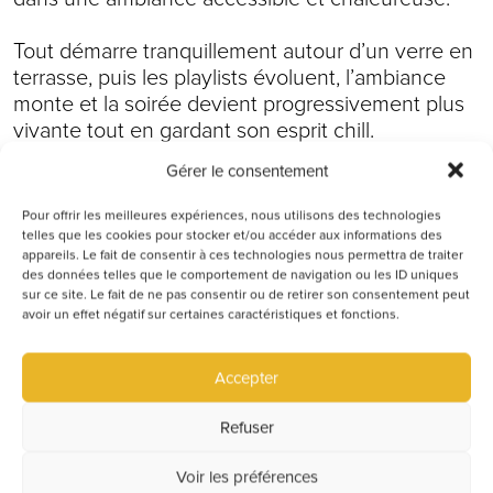
Tout démarre tranquillement autour d’un verre en
terrasse, puis les playlists évoluent, l’ambiance
monte et la soirée devient progressivement plus
vivante tout en gardant son esprit chill.
Gérer le consentement
☀️ Terrasse d’été
🍹 Cocktails & afterwork
Pour offrir les meilleures expériences, nous utilisons des technologies
🎧 Ambiance musicale festive
telles que les cookies pour stocker et/ou accéder aux informations des
appareils. Le fait de consentir à ces technologies nous permettra de traiter
🍔 Burgers, pinsas et planches
des données telles que le comportement de navigation ou les ID uniques
🔥 Moment de détente entre amis
sur ce site. Le fait de ne pas consentir ou de retirer son consentement peut
avoir un effet négatif sur certaines caractéristiques et fonctions.
Si tu recherches :
Accepter
où sortir à Belleville le jeudi
Refuser
un afterwork estival convivial
un spot terrasse avec musique
Voir les préférences