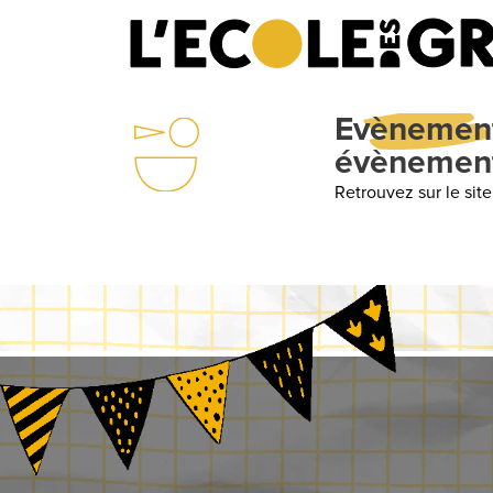
 école = Un agenda des
votre école l’agenda des évènements de la semaine