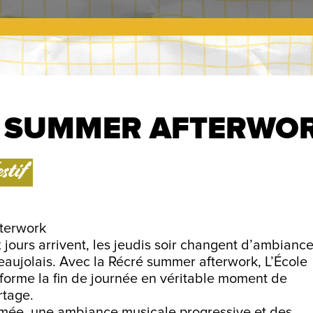
 SUMMER AFTERWO
stif
terwork
jours arrivent, les jeudis soir changent d’ambianc
Beaujolais. Avec la Récré summer afterwork, L’École
forme la fin de journée en véritable moment de
rtage.
imée, une ambiance musicale progressive et des