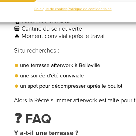
🍹 Cocktails & détente
Politique de cookies
Politique de confidentialité
☀️ Terrasse d’été
🎧 Ambiance musicale
🍔 Cantine du soir ouverte
🔥 Moment convivial après le travail
Si tu recherches :
une terrasse afterwork à Belleville
une soirée d’été conviviale
un spot pour décompresser après le boulot
Alors la Récré summer afterwork est faite pour t
❓ FAQ
Y a-t-il une terrasse ?