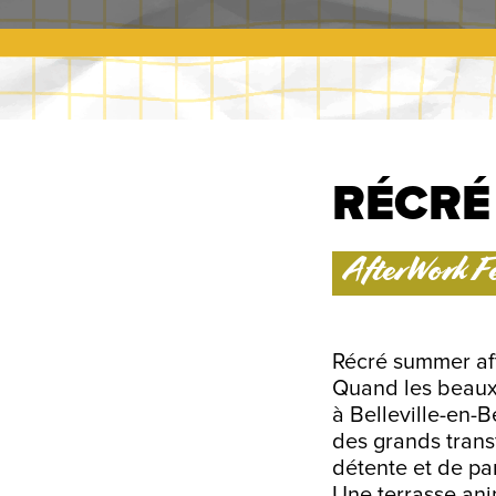
RÉCRÉ
AfterWork Fe
Récré summer af
Quand les beaux 
à Belleville-en-
des grands trans
détente et de pa
Une terrasse an