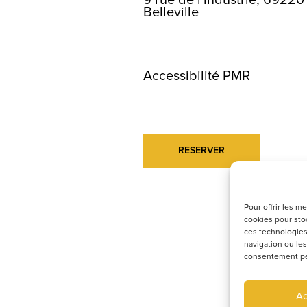
9 rue de l'industrie, 69220
Belleville
Accessibilité PMR
RESERVER
Pour offrir les m
cookies pour stoc
ces technologies
navigation ou les
consentement peut
Ac