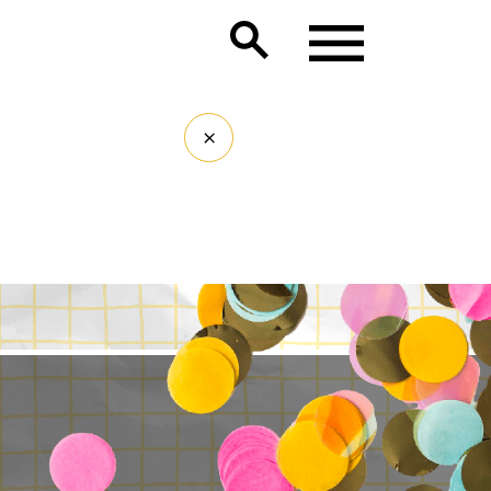
Lancer la recherche
roupes
: Demandez nous un devis
iversaire, EVJF, soirée / repas d’entreprise, séminaire