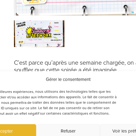
C’est parce qu’après une semaine chargée, on 
souffler que cette soirée a été imaginée.
Ppour créer une coupure positive : un moment 
Gérer le consentement
retrouve entre collègues ou amis dans une am
chaleureuse et estivale.
eilleures expériences, nous utilisons des technologies telles que les
ker et/ou accéder aux informations des appareils. Le fait de consentir à
 nous permettra de traiter des données telles que le comportement de
La soirée commence doucement autour d’un ve
 ID uniques sur ce site. Le fait de ne pas consentir ou de retirer son
ambiance sunset, puis les playlists évoluent, le
 avoir un effet négatif sur certaines caractéristiques et fonctions.
s’animent et l’énergie prend naturellement le rela
soirée.
cepter
Refuser
Voir les pré