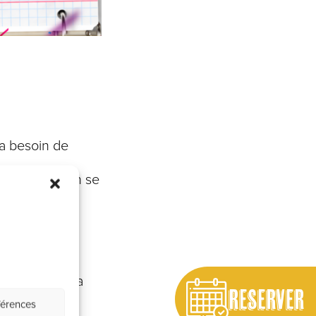
a besoin de
simple où l’on se
biance
rre et d’une
s discussions
is au fil de la
RESERVER
férences