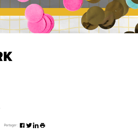
RK
e
Partager :