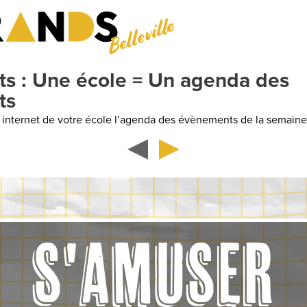
Belleville
nda des
nts de la semaine
S'AMUSER