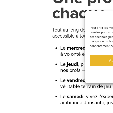
chaque 
Pour offrir les m
Tout au long de l’année, not
cookies pour stoc
accessible à tous :
ces technologies
navigation ou les
consentement peut
Le
mercredi
, place à l
à volonté et bonne hum
Ac
Le
jeudi
, place au blin
nos profs — idéal pour 
Le
vendredi
, chaque se
véritable terrain de jeu
Le
samedi
, vivez l’expé
ambiance dansante, jus