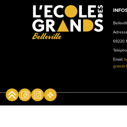
INFO
Bellevil
Adresse
Belleville
69220 B
Téléph
Email:
b
grands.f