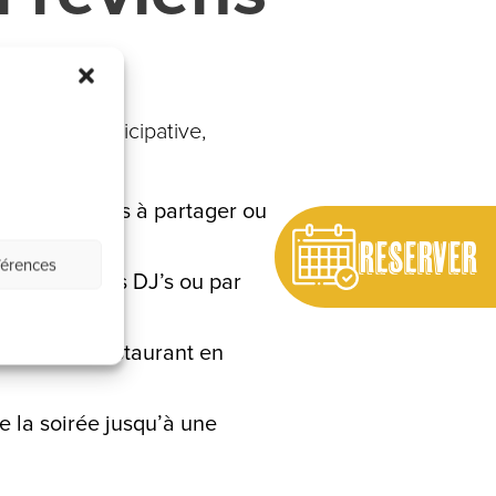
tive et participative,
x, entre plats à partager ou
RESERVER
férences
 animé par nos DJ’s ou par
sforme le restaurant en
de la soirée jusqu’à une