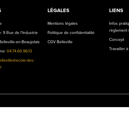
S
LÉGALES
LIENS
le
Mentions légales
Infos prati
règlement i
: 9 Rue de l'Industrie
Politique de confidentialité
Concept
elleville-en-Beaujolais
CGV Belleville
Travailler à
one:
04.74.60.96.13
elleville@ecole-des-
r
©Ecole des Grands - Belleville- 2024 - by
Charly & Gandhi