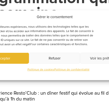
semaine
Gérer le consentement
eilleures expériences, nous utilisons des technologies telles que les
re équipe de profs vous prépare une programmation fes
ker et/ou accéder aux informations des appareils. Le fait de consentir à
 nous permettra de traiter des données telles que le comportement de
 ID uniques sur ce site. Le fait de ne pas consentir ou de retirer son
 avoir un effet négatif sur certaines caractéristiques et fonctions.
a récré gourmande : un moment convivial et savoureu
eur
cepter
Refuser
Voir les pré
d test et au karaoké ou aux concerts ; cet afterwork
prolonger la journée entre collègues ou entre amis
Politique de cookies
Politique de confidentialité
maine une soirée à thème et un dress code qui tran
rience Resto’Club : un dîner festif qui évolue au fil 
qu’à 1h du matin