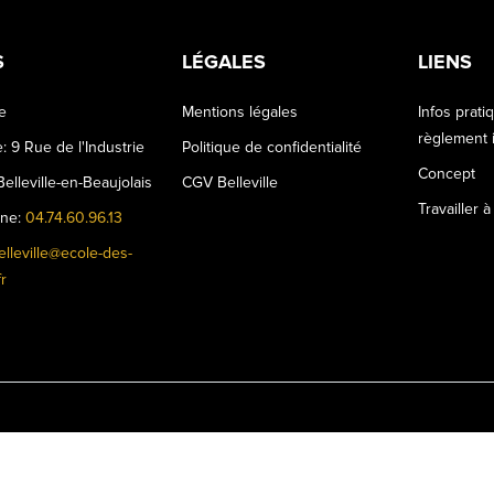
S
LÉGALES
LIENS
le
Mentions légales
Infos prati
règlement i
: 9 Rue de l'Industrie
Politique de confidentialité
Concept
elleville-en-Beaujolais
CGV Belleville
Travailler à
one:
04.74.60.96.13
elleville@ecole-des-
r
©Ecole des Grands - Belleville- 2024 - by
Charly & Gandhi