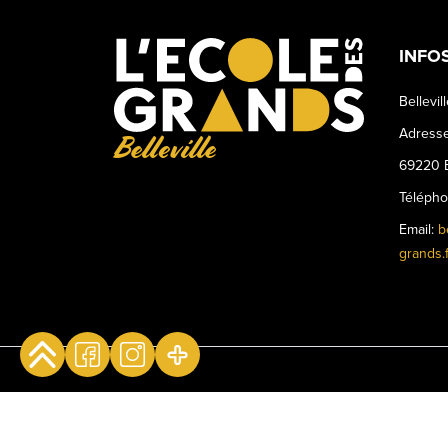
INFO
Bellevil
Adresse
Belleville
69220 B
Téléph
Email:
b
grands.f